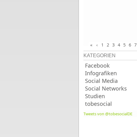
«
‹
1
2
3
4
5
6
7
KATEGORIEN
Facebook
Infografiken
Social Media
Social Networks
Studien
tobesocial
Tweets von @tobesocialDE