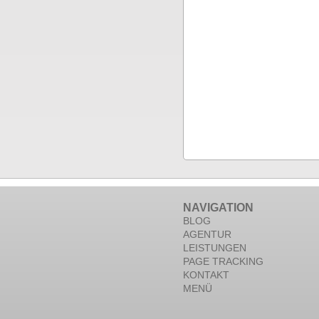
NAVIGATION
BLOG
AGENTUR
LEISTUNGEN
PAGE TRACKING
KONTAKT
MENÜ