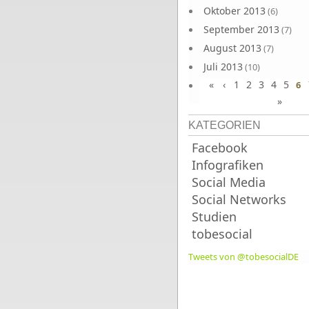
Oktober 2013
(6)
September 2013
(7)
August 2013
(7)
Juli 2013
(10)
«
‹
1
2
3
4
5
Juni 2013
6
(10)
»
KATEGORIEN
Facebook
Infografiken
Social Media
Social Networks
Studien
tobesocial
Tweets von @tobesocialDE