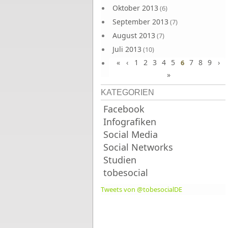
Oktober 2013
(6)
September 2013
(7)
August 2013
(7)
Juli 2013
(10)
«
‹
1
2
3
4
5
7
8
9
›
Juni 2013
6
(10)
»
KATEGORIEN
Facebook
Infografiken
Social Media
Social Networks
Studien
tobesocial
Tweets von @tobesocialDE