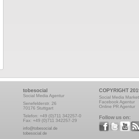
tobesocial
COPYRIGHT 201
Social Media Agentur
Social Media Market
Facebook Agentur
Senefelderstr. 26
Online PR Agentur
70176 Stuttgart
Telefon: +49 (0)711 342257-0
Follow us on:
Fax: +49 (0)711 342257-29
info@tobesocial.de
tobesocial.de