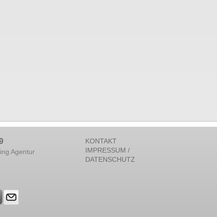
9
KONTAKT
IMPRESSUM /
ing Agentur
DATENSCHUTZ