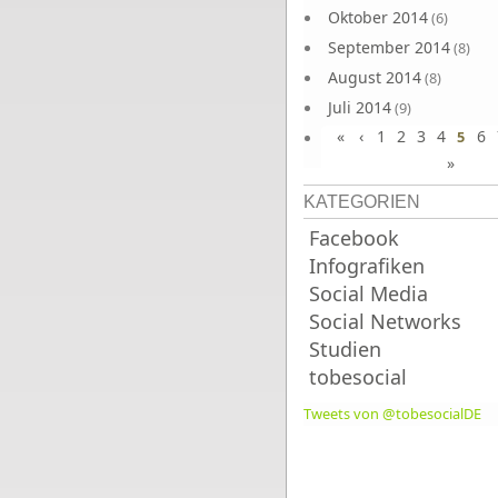
Oktober 2014
(6)
September 2014
(8)
August 2014
(8)
Juli 2014
(9)
«
‹
1
2
3
4
6
Juni 2014
5
(8)
»
KATEGORIEN
Facebook
Infografiken
Social Media
Social Networks
Studien
tobesocial
Tweets von @tobesocialDE