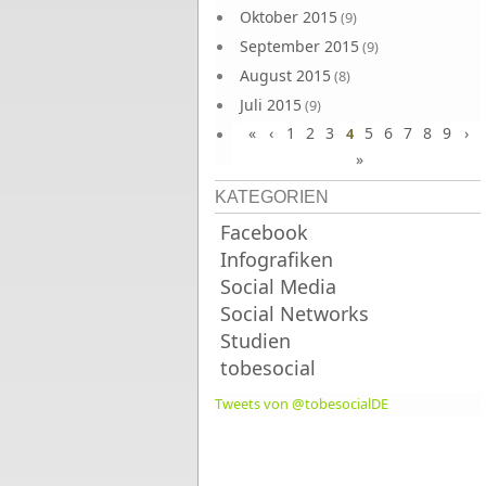
Oktober 2015
(9)
September 2015
(9)
August 2015
(8)
Juli 2015
(9)
«
‹
1
2
3
5
6
7
8
9
›
Juni 2015
4
(9)
»
KATEGORIEN
Facebook
Infografiken
Social Media
Social Networks
Studien
tobesocial
Tweets von @tobesocialDE