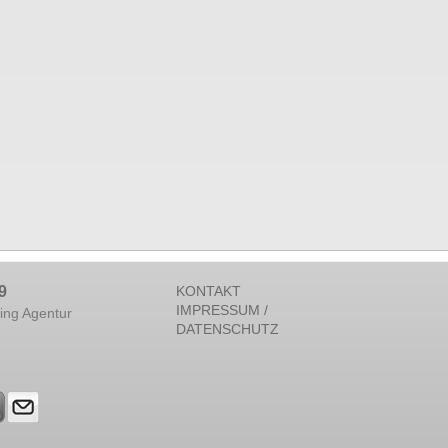
9
KONTAKT
IMPRESSUM /
ing Agentur
DATENSCHUTZ