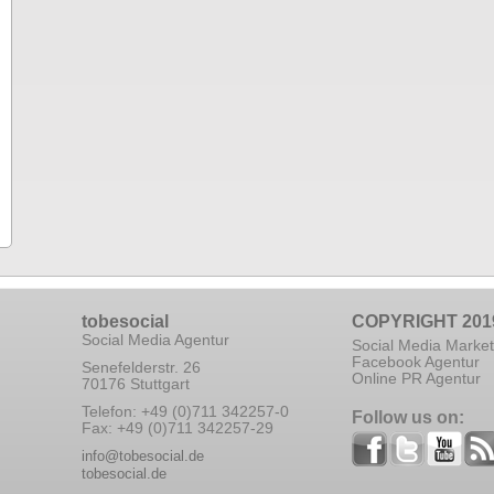
tobesocial
COPYRIGHT 201
Social Media Agentur
Social Media Market
Facebook Agentur
Senefelderstr. 26
Online PR Agentur
70176 Stuttgart
Telefon: +49 (0)711 342257-0
Follow us on:
Fax: +49 (0)711 342257-29
info@tobesocial.de
tobesocial.de