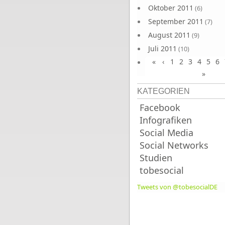
Oktober 2011
(6)
September 2011
(7)
August 2011
(9)
Juli 2011
(10)
«
‹
1
2
3
4
5
6
Juni 2011
(9)
»
KATEGORIEN
Facebook
Infografiken
Social Media
Social Networks
Studien
tobesocial
Tweets von @tobesocialDE