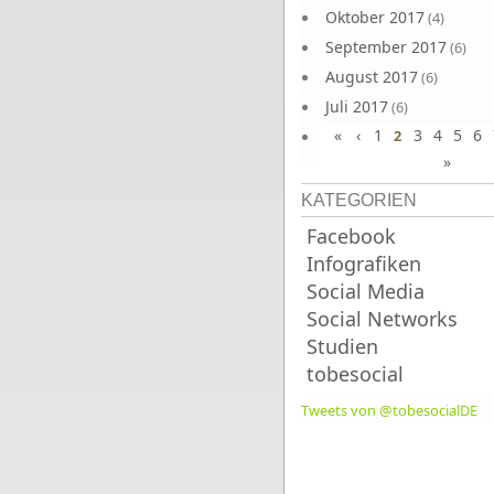
Oktober 2017
(4)
September 2017
(6)
August 2017
(6)
Juli 2017
(6)
«
‹
1
3
4
5
6
Juni 2017
2
(6)
»
KATEGORIEN
Facebook
Infografiken
Social Media
Social Networks
Studien
tobesocial
Tweets von @tobesocialDE