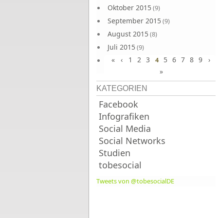
Oktober 2015
(9)
September 2015
(9)
August 2015
(8)
Juli 2015
(9)
«
‹
1
2
3
5
6
7
8
9
›
Juni 2015
4
(9)
»
KATEGORIEN
Facebook
Infografiken
Social Media
Social Networks
Studien
tobesocial
Tweets von @tobesocialDE