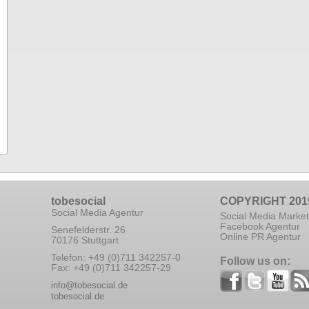
tobesocial
COPYRIGHT 201
Social Media Agentur
Social Media Market
Facebook Agentur
Senefelderstr. 26
Online PR Agentur
70176 Stuttgart
Telefon: +49 (0)711 342257-0
Follow us on:
Fax: +49 (0)711 342257-29
info@tobesocial.de
tobesocial.de