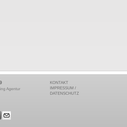
9
KONTAKT
IMPRESSUM /
ing Agentur
DATENSCHUTZ