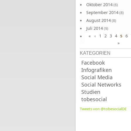
Oktober 2014
(6)
September 2014
(8)
August 2014
(8)
Juli 2014
(9)
«
‹
1
2
3
4
6
Juni 2014
5
(8)
»
KATEGORIEN
Facebook
Infografiken
Social Media
Social Networks
Studien
tobesocial
Tweets von @tobesocialDE