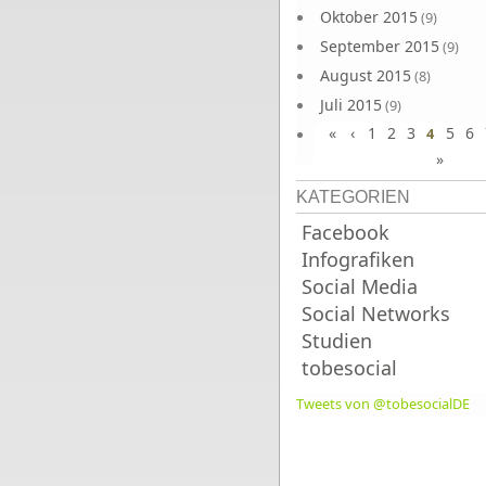
Oktober 2015
(9)
September 2015
(9)
August 2015
(8)
Juli 2015
(9)
«
‹
1
2
3
5
6
Juni 2015
4
(9)
»
KATEGORIEN
Facebook
Infografiken
Social Media
Social Networks
Studien
tobesocial
Tweets von @tobesocialDE