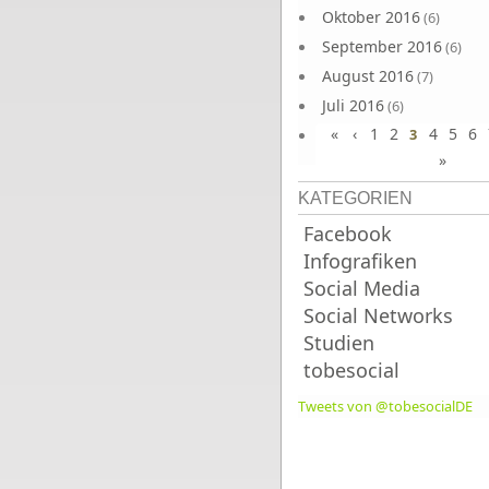
Oktober 2016
(6)
September 2016
(6)
August 2016
(7)
Juli 2016
(6)
«
‹
1
2
4
5
6
Juni 2016
3
(7)
»
KATEGORIEN
Facebook
Infografiken
Social Media
Social Networks
Studien
tobesocial
Tweets von @tobesocialDE