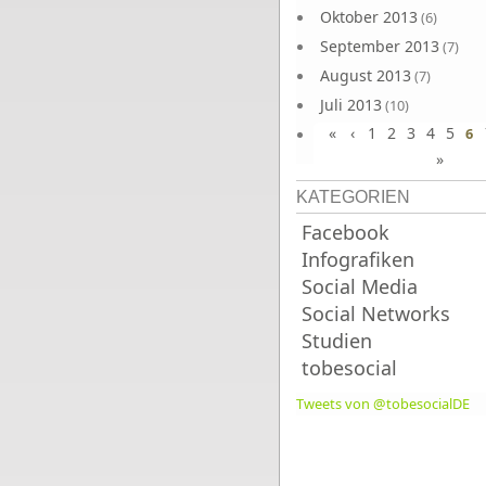
Oktober 2013
(6)
September 2013
(7)
August 2013
(7)
Juli 2013
(10)
«
‹
1
2
3
4
5
Juni 2013
6
(10)
»
KATEGORIEN
Facebook
Infografiken
Social Media
Social Networks
Studien
tobesocial
Tweets von @tobesocialDE