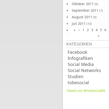
Oktober 2011
(6)
September 2011
(7)
August 2011
(9)
Juli 2011
(10)
«
‹
1
2
3
4
5
6
Juni 2011
(9)
»
KATEGORIEN
Facebook
Infografiken
Social Media
Social Networks
Studien
tobesocial
Tweets von @tobesocialDE