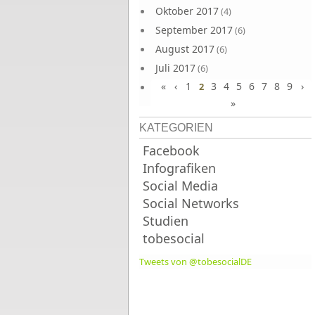
Oktober 2017
(4)
September 2017
(6)
August 2017
(6)
Juli 2017
(6)
«
‹
1
3
4
5
6
7
8
9
›
Juni 2017
2
(6)
»
KATEGORIEN
Facebook
Infografiken
Social Media
Social Networks
Studien
tobesocial
Tweets von @tobesocialDE