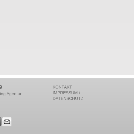
9
KONTAKT
IMPRESSUM /
ing Agentur
DATENSCHUTZ