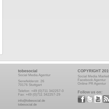
tobesocial
COPYRIGHT 201
Social Media Agentur
Social Media Market
Facebook Agentur
Senefelderstr. 26
Online PR Agentur
70176 Stuttgart
Telefon: +49 (0)711 342257-0
Follow us on:
Fax: +49 (0)711 342257-29
info@tobesocial.de
tobesocial.de