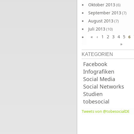
Oktober 2013
(6)
September 2013
(7)
August 2013
(7)
Juli 2013
(10)
«
‹
1
2
3
4
5
Juni 2013
6
(10)
»
KATEGORIEN
Facebook
Infografiken
Social Media
Social Networks
Studien
tobesocial
Tweets von @tobesocialDE