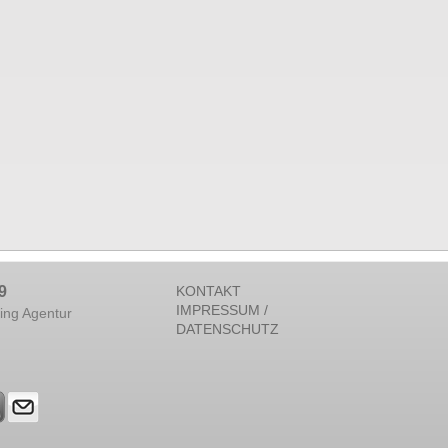
9
KONTAKT
IMPRESSUM /
ing Agentur
DATENSCHUTZ