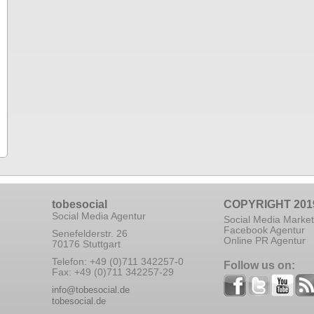
tobesocial
COPYRIGHT 201
Social Media Agentur
Social Media Market
Facebook Agentur
Senefelderstr. 26
Online PR Agentur
70176 Stuttgart
Telefon: +49 (0)711 342257-0
Follow us on:
Fax: +49 (0)711 342257-29
info@tobesocial.de
tobesocial.de