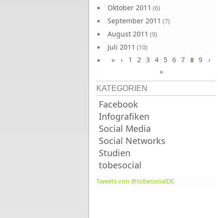
Oktober 2011
(6)
September 2011
(7)
August 2011
(9)
Juli 2011
(10)
«
‹
1
2
3
4
5
6
7
9
›
Juni 2011
8
(9)
»
KATEGORIEN
Facebook
Infografiken
Social Media
Social Networks
Studien
tobesocial
Tweets von @tobesocialDE