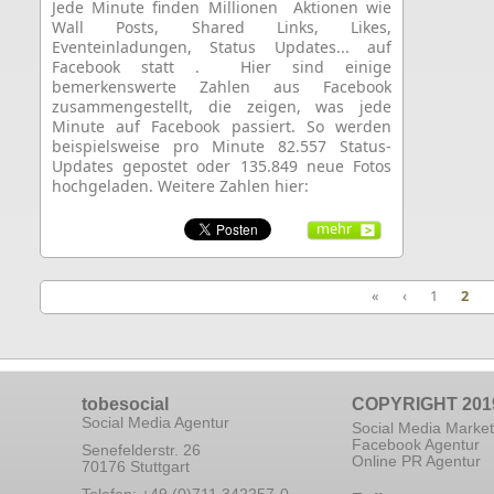
Jede
Minute
finden
Millionen
Aktionen
wie
Wall Posts, Shared Links, Likes,
Eventeinladungen, Status Updates...
auf
Facebook
statt
.
Hier sind einige
bemerkenswerte
Zahlen aus Facebook
zusammengestellt, die zeigen, was jede
Minute auf Facebook passiert. So werden
beispielsweise pro Minute 82.557 Status-
Updates gepostet oder 135.849 neue Fotos
hochgeladen. Weitere Zahlen hier:
mehr
«
‹
1
2
tobesocial
COPYRIGHT 201
Social Media Agentur
Social Media Market
Facebook Agentur
Senefelderstr. 26
Online PR Agentur
70176 Stuttgart
Telefon: +49 (0)711 342257-0