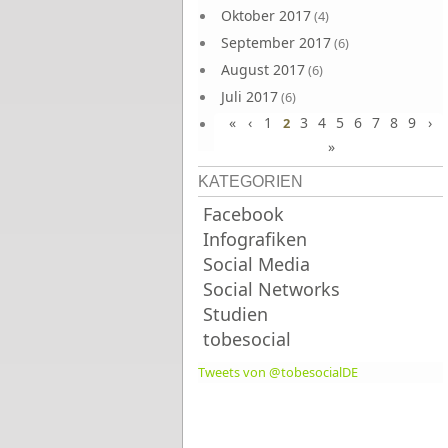
Oktober 2017
(4)
September 2017
(6)
August 2017
(6)
Juli 2017
(6)
«
‹
1
3
4
5
6
7
8
9
›
Juni 2017
2
(6)
»
KATEGORIEN
Facebook
Infografiken
Social Media
Social Networks
Studien
tobesocial
Tweets von @tobesocialDE