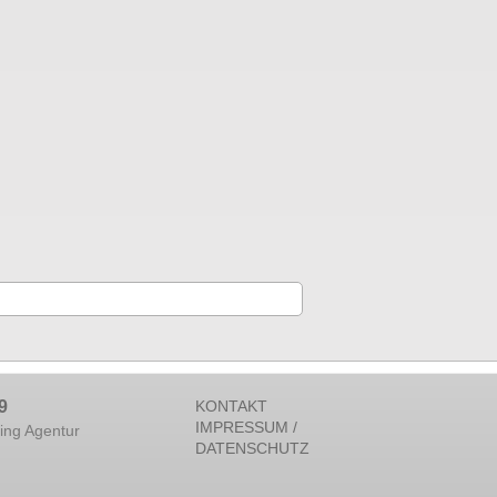
9
KONTAKT
IMPRESSUM /
ing Agentur
DATENSCHUTZ