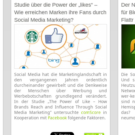
Studie über die Power der „likes“ –
Der N
Wie erreichen Marken ihre Fans durch
für B
Social Media Marketing?
Flattr
Social Media hat die Marketinglandschaft in
Die So
den vergangenen Jahren ordentlich
Und s
durcheinander gewirbelt und die Denkweise
Heutzu
der Menschen über Werbung und
Networ
Werbebotschaften grundlegend verändert.
wer-k
In der Studie „The Power of Like – How
sind 
Brands Reach and Influence Through Social
Hemisp
Media Marketing” untersuchte
comScore
in
das? 
Kooperation mit
Facebook
folgende Faktoren.
neumo
mehr