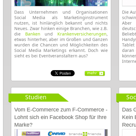
Dass Unternehmen und Organisationen
Die Au
Social Media als Marketinginstrument
schwin
nutzen, ist hinlänglich bekannt und nichts
Aber 
Neues. Zwar hinken einige Branchen, wie z.B.
deutsc
die
Banken
und
Krankenversicherungen
,
Belieb
etwas hinterher, aber im Großen und Ganzen
Handy
wurden die Chancen und Möglichkeiten des
Tablet
Social Media Marketings erkannt. Doch wie
daran 
sieht es bei Eventveranstaltern aus?
können
Intern
mehr
Studien
Soc
Vom E-Commerce zum F-Commerce -
Das G
Lohnt sich ein Facebook Shop für Ihre
Kein 
Marke?
Recru