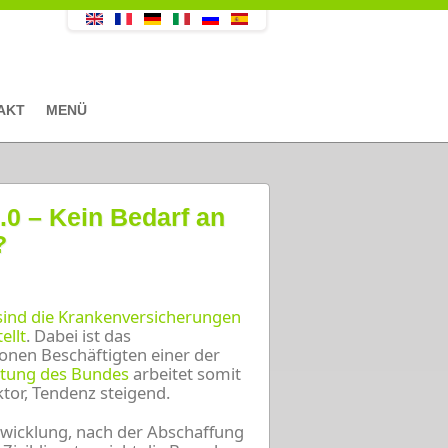
AKT
MENÜ
0 – Kein Bedarf an
?
sind die Krankenversicherungen
ellt
. Dabei ist das
onen Beschäftigten einer der
ttung des Bundes
arbeitet somit
tor, Tendenz steigend.
icklung, nach der Abschaffung