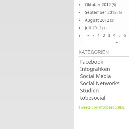
Oktober 2012
(5)
September 2012
(6)
August 2012
(3)
Juli 2012
(1)
«
‹
1
2
3
4
5
6
Juni 2012
(4)
»
KATEGORIEN
Facebook
Infografiken
Social Media
Social Networks
Studien
tobesocial
Tweets von @tobesocialDE