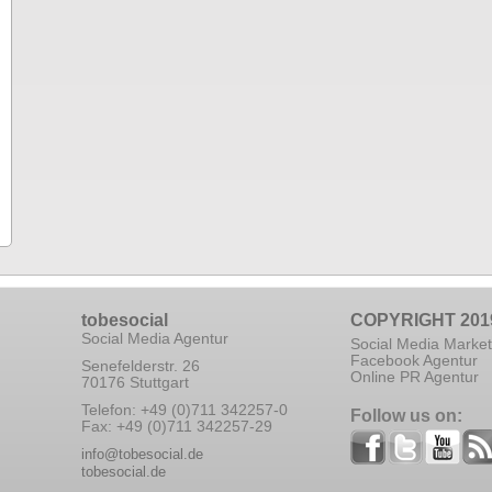
tobesocial
COPYRIGHT 201
Social Media Agentur
Social Media Market
Facebook Agentur
Senefelderstr. 26
Online PR Agentur
70176 Stuttgart
Telefon: +49 (0)711 342257-0
Follow us on:
Fax: +49 (0)711 342257-29
info@tobesocial.de
tobesocial.de