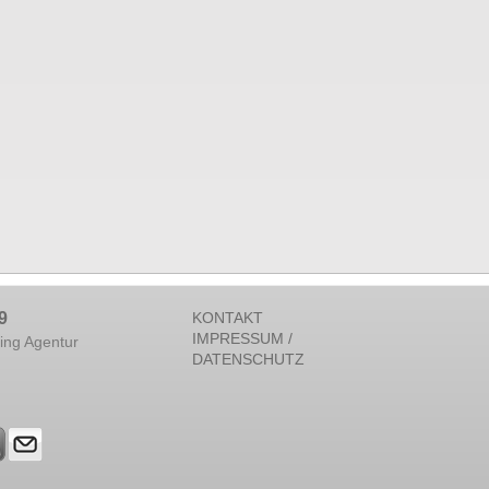
9
KONTAKT
IMPRESSUM /
ing Agentur
DATENSCHUTZ