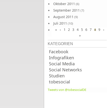
Oktober 2011
(6)
September 2011
(7)
August 2011
(9)
Juli 2011
(10)
«
‹
1
2
3
4
5
6
7
9
›
Juni 2011
8
(9)
»
KATEGORIEN
Facebook
Infografiken
Social Media
Social Networks
Studien
tobesocial
Tweets von @tobesocialDE