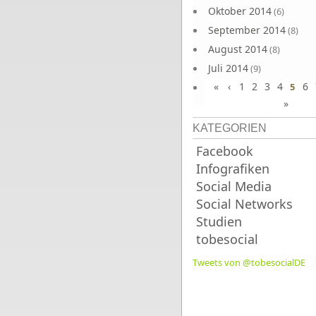
Oktober 2014
(6)
September 2014
(8)
August 2014
(8)
Juli 2014
(9)
«
‹
1
2
3
4
6
Juni 2014
5
(8)
»
KATEGORIEN
Facebook
Infografiken
Social Media
Social Networks
Studien
tobesocial
Tweets von @tobesocialDE