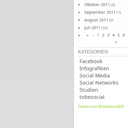
Oktober 2011
(6)
September 2011
(7)
August 2011
(9)
Juli 2011
(10)
«
‹
1
2
3
4
5
6
Juni 2011
(9)
»
KATEGORIEN
Facebook
Infografiken
Social Media
Social Networks
Studien
tobesocial
Tweets von @tobesocialDE