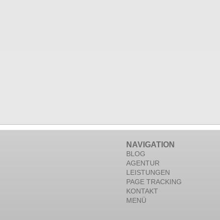
NAVIGATION
BLOG
AGENTUR
LEISTUNGEN
PAGE TRACKING
KONTAKT
MENÜ