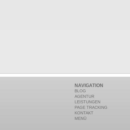
NAVIGATION
BLOG
AGENTUR
LEISTUNGEN
PAGE TRACKING
KONTAKT
MENÜ