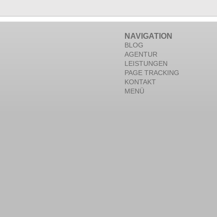
NAVIGATION
BLOG
AGENTUR
LEISTUNGEN
PAGE TRACKING
KONTAKT
MENÜ