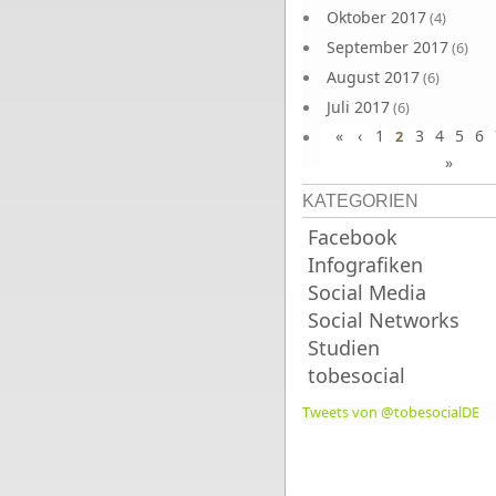
Oktober 2017
(4)
September 2017
(6)
August 2017
(6)
Juli 2017
(6)
«
‹
1
3
4
5
6
Juni 2017
2
(6)
»
KATEGORIEN
Facebook
Infografiken
Social Media
Social Networks
Studien
tobesocial
Tweets von @tobesocialDE