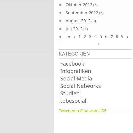
Oktober 2012
(5)
September 2012
(6)
August 2012
(3)
Juli 2012
(1)
«
‹
1
2
3
4
5
6
8
9
›
Juni 2012
7
(4)
»
KATEGORIEN
Facebook
Infografiken
Social Media
Social Networks
Studien
tobesocial
Tweets von @tobesocialDE