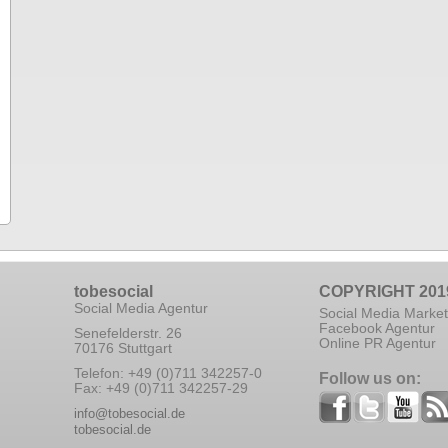
tobesocial
COPYRIGHT 201
Social Media Agentur
Social Media Market
Facebook Agentur
Senefelderstr. 26
Online PR Agentur
70176 Stuttgart
Telefon: +49 (0)711 342257-0
Follow us on:
Fax: +49 (0)711 342257-29
info@tobesocial.de
tobesocial.de