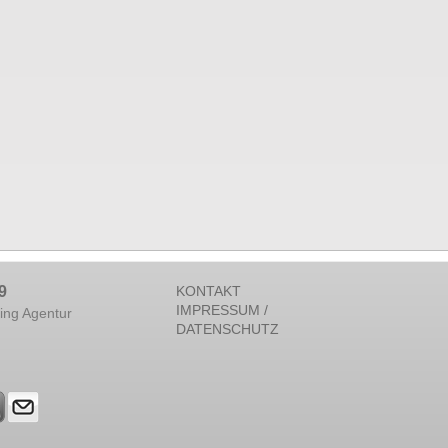
9
KONTAKT
IMPRESSUM /
ing Agentur
DATENSCHUTZ