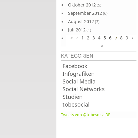
Oktober 2012
(5)
September 2012
(6)
August 2012
(3)
Juli 2012
(1)
«
‹
1
2
3
4
5
6
8
9
›
Juni 2012
7
(4)
»
KATEGORIEN
Facebook
Infografiken
Social Media
Social Networks
Studien
tobesocial
Tweets von @tobesocialDE