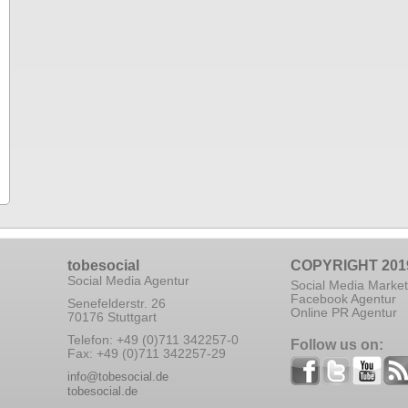
tobesocial
COPYRIGHT 201
Social Media Agentur
Social Media Market
Facebook Agentur
Senefelderstr. 26
Online PR Agentur
70176 Stuttgart
Telefon: +49 (0)711 342257-0
Follow us on:
Fax: +49 (0)711 342257-29
info@tobesocial.de
tobesocial.de