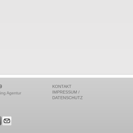
9
KONTAKT
IMPRESSUM /
ing Agentur
DATENSCHUTZ