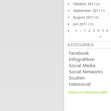
Oktober 2011
(6)
September 2011
(7)
August 2011
(9)
Juli 2011
(10)
«
‹
1
2
3
4
5
6
Juni 2011
(9)
»
KATEGORIEN
Facebook
Infografiken
Social Media
Social Networks
Studien
tobesocial
Tweets von @tobesocialDE