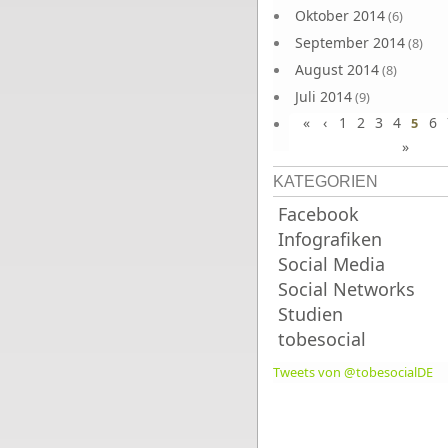
Oktober 2014
(6)
September 2014
(8)
August 2014
(8)
Juli 2014
(9)
«
‹
1
2
3
4
6
Juni 2014
5
(8)
»
KATEGORIEN
Facebook
Infografiken
Social Media
Social Networks
Studien
tobesocial
Tweets von @tobesocialDE