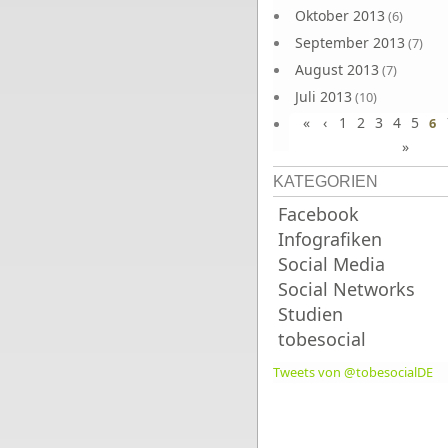
Oktober 2013
(6)
September 2013
(7)
August 2013
(7)
Juli 2013
(10)
«
‹
1
2
3
4
5
Juni 2013
6
(10)
»
KATEGORIEN
Facebook
Infografiken
Social Media
Social Networks
Studien
tobesocial
Tweets von @tobesocialDE