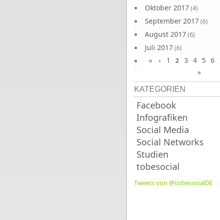
Oktober 2017
(4)
September 2017
(6)
August 2017
(6)
Juli 2017
(6)
«
‹
1
3
4
5
6
Juni 2017
2
(6)
»
KATEGORIEN
Facebook
Infografiken
Social Media
Social Networks
Studien
tobesocial
Tweets von @tobesocialDE