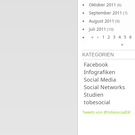
Oktober 2011
(6)
September 2011
(7)
August 2011
(9)
Juli 2011
(10)
«
‹
1
2
3
4
5
6
Juni 2011
(9)
»
KATEGORIEN
Facebook
Infografiken
Social Media
Social Networks
Studien
tobesocial
Tweets von @tobesocialDE