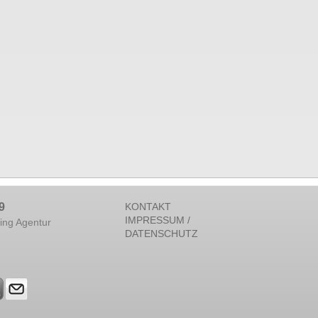
9
KONTAKT
IMPRESSUM /
ing Agentur
DATENSCHUTZ