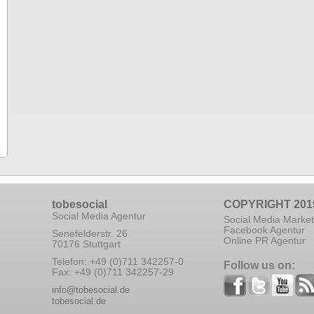
tobesocial
COPYRIGHT 201
Social Media Agentur
Social Media Market
Facebook Agentur
Senefelderstr. 26
Online PR Agentur
70176 Stuttgart
Telefon: +49 (0)711 342257-0
Follow us on:
Fax: +49 (0)711 342257-29
info@tobesocial.de
tobesocial.de