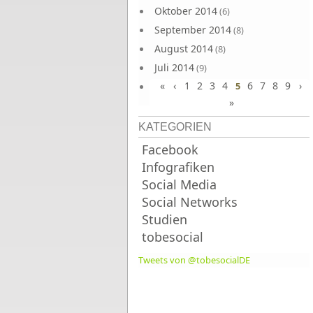
Oktober 2014
(6)
September 2014
(8)
August 2014
(8)
Juli 2014
(9)
«
‹
1
2
3
4
6
7
8
9
›
Juni 2014
5
(8)
»
KATEGORIEN
Facebook
Infografiken
Social Media
Social Networks
Studien
tobesocial
Tweets von @tobesocialDE