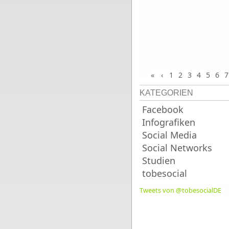
«
‹
1
2
3
4
5
6
7
KATEGORIEN
Facebook
Infografiken
Social Media
Social Networks
Studien
tobesocial
Tweets von @tobesocialDE