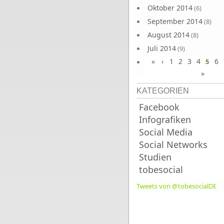
Oktober 2014
(6)
September 2014
(8)
August 2014
(8)
Juli 2014
(9)
«
‹
1
2
3
4
6
Juni 2014
5
(8)
»
KATEGORIEN
Facebook
Infografiken
Social Media
Social Networks
Studien
tobesocial
Tweets von @tobesocialDE