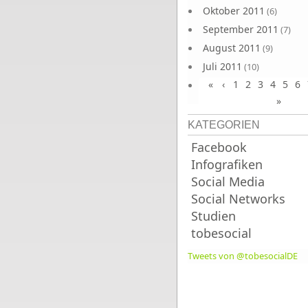
Oktober 2011
(6)
September 2011
(7)
August 2011
(9)
Juli 2011
(10)
«
‹
1
2
3
4
5
6
Juni 2011
(9)
»
KATEGORIEN
Facebook
Infografiken
Social Media
Social Networks
Studien
tobesocial
Tweets von @tobesocialDE