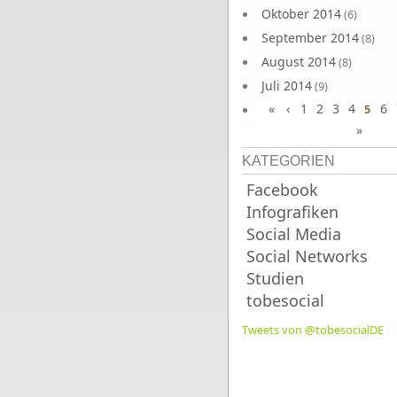
Oktober 2014
(6)
September 2014
(8)
August 2014
(8)
Juli 2014
(9)
«
‹
1
2
3
4
6
Juni 2014
5
(8)
»
KATEGORIEN
Facebook
Infografiken
Social Media
Social Networks
Studien
tobesocial
Tweets von @tobesocialDE