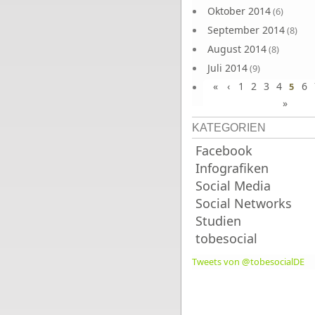
Oktober 2014
(6)
September 2014
(8)
August 2014
(8)
Juli 2014
(9)
«
‹
1
2
3
4
6
Juni 2014
5
(8)
»
KATEGORIEN
Facebook
Infografiken
Social Media
Social Networks
Studien
tobesocial
Tweets von @tobesocialDE