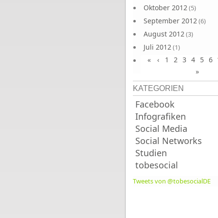
Oktober 2012
(5)
September 2012
(6)
August 2012
(3)
Juli 2012
(1)
«
‹
1
2
3
4
5
6
Juni 2012
(4)
»
KATEGORIEN
Facebook
Infografiken
Social Media
Social Networks
Studien
tobesocial
Tweets von @tobesocialDE