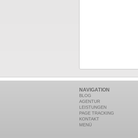
NAVIGATION
BLOG
AGENTUR
LEISTUNGEN
PAGE TRACKING
KONTAKT
MENÜ