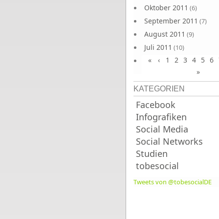
Oktober 2011
(6)
September 2011
(7)
August 2011
(9)
Juli 2011
(10)
«
‹
1
2
3
4
5
6
Juni 2011
(9)
»
KATEGORIEN
Facebook
Infografiken
Social Media
Social Networks
Studien
tobesocial
Tweets von @tobesocialDE