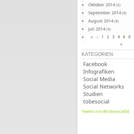
Oktober 2014
(6)
September 2014
(8)
August 2014
(8)
Juli 2014
(9)
«
‹
1
2
3
4
6
Juni 2014
5
(8)
»
KATEGORIEN
Facebook
Infografiken
Social Media
Social Networks
Studien
tobesocial
Tweets von @tobesocialDE