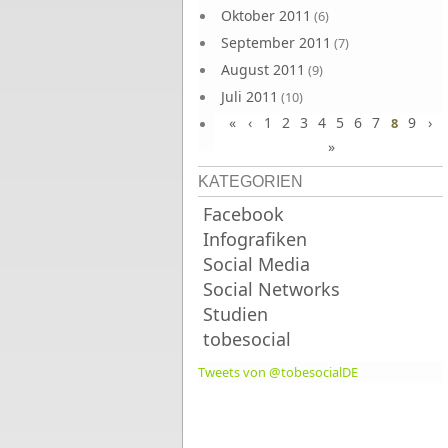
Oktober 2011
(6)
September 2011
(7)
August 2011
(9)
Juli 2011
(10)
«
‹
1
2
3
4
5
6
7
9
›
Juni 2011
8
(9)
»
KATEGORIEN
Facebook
Infografiken
Social Media
Social Networks
Studien
tobesocial
Tweets von @tobesocialDE