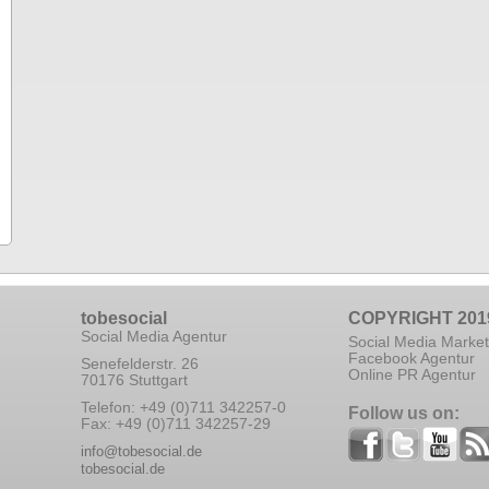
tobesocial
COPYRIGHT 201
Social Media Agentur
Social Media Market
Facebook Agentur
Senefelderstr. 26
Online PR Agentur
70176 Stuttgart
Telefon: +49 (0)711 342257-0
Follow us on:
Fax: +49 (0)711 342257-29
info@tobesocial.de
tobesocial.de