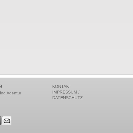
9
KONTAKT
IMPRESSUM /
ing Agentur
DATENSCHUTZ