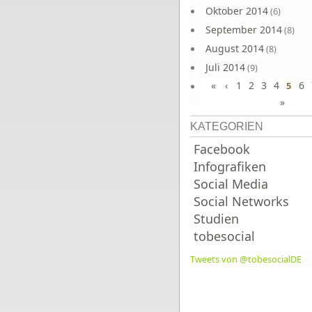
Oktober 2014
(6)
September 2014
(8)
August 2014
(8)
Juli 2014
(9)
«
‹
1
2
3
4
6
Juni 2014
5
(8)
»
KATEGORIEN
Facebook
Infografiken
Social Media
Social Networks
Studien
tobesocial
Tweets von @tobesocialDE