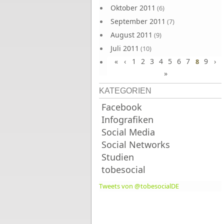
Oktober 2011
(6)
September 2011
(7)
August 2011
(9)
Juli 2011
(10)
«
‹
1
2
3
4
5
6
7
9
›
Juni 2011
8
(9)
»
KATEGORIEN
Facebook
Infografiken
Social Media
Social Networks
Studien
tobesocial
Tweets von @tobesocialDE