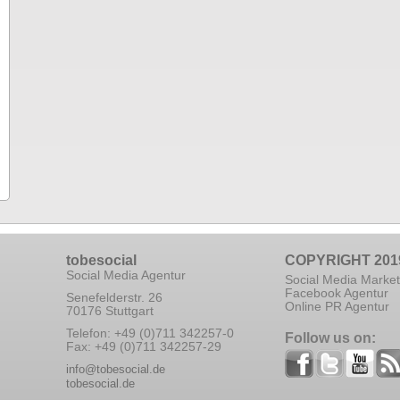
tobesocial
COPYRIGHT 201
Social Media Agentur
Social Media Market
Facebook Agentur
Senefelderstr. 26
Online PR Agentur
70176 Stuttgart
Telefon: +49 (0)711 342257-0
Follow us on:
Fax: +49 (0)711 342257-29
info@tobesocial.de
tobesocial.de