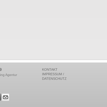
9
KONTAKT
IMPRESSUM /
ing Agentur
DATENSCHUTZ