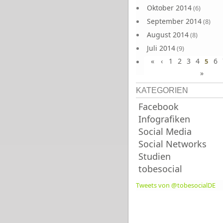
Oktober 2014
(6)
September 2014
(8)
August 2014
(8)
Juli 2014
(9)
«
‹
1
2
3
4
6
Juni 2014
5
(8)
»
KATEGORIEN
Facebook
Infografiken
Social Media
Social Networks
Studien
tobesocial
Tweets von @tobesocialDE