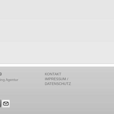
9
KONTAKT
IMPRESSUM /
ing Agentur
DATENSCHUTZ