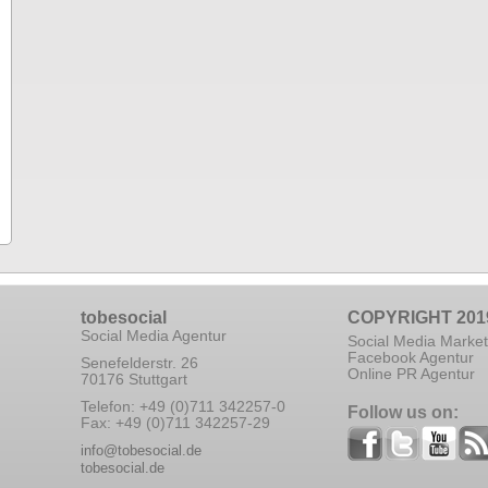
tobesocial
COPYRIGHT 201
Social Media Agentur
Social Media Market
Facebook Agentur
Senefelderstr. 26
Online PR Agentur
70176 Stuttgart
Telefon: +49 (0)711 342257-0
Follow us on:
Fax: +49 (0)711 342257-29
info@tobesocial.de
tobesocial.de