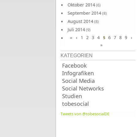
Oktober 2014
(6)
September 2014
(8)
August 2014
(8)
Juli 2014
(9)
«
‹
1
2
3
4
6
7
8
9
›
Juni 2014
5
(8)
»
KATEGORIEN
Facebook
Infografiken
Social Media
Social Networks
Studien
tobesocial
Tweets von @tobesocialDE