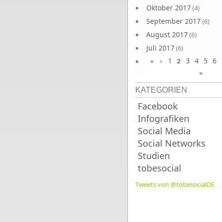
Oktober 2017
(4)
September 2017
(6)
August 2017
(6)
Juli 2017
(6)
«
‹
1
3
4
5
6
Juni 2017
2
(6)
»
KATEGORIEN
Facebook
Infografiken
Social Media
Social Networks
Studien
tobesocial
Tweets von @tobesocialDE