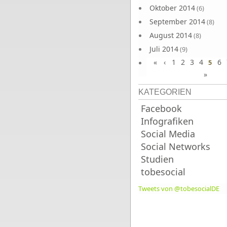
Oktober 2014
(6)
September 2014
(8)
August 2014
(8)
Juli 2014
(9)
«
‹
1
2
3
4
6
Juni 2014
5
(8)
»
KATEGORIEN
Facebook
Infografiken
Social Media
Social Networks
Studien
tobesocial
Tweets von @tobesocialDE