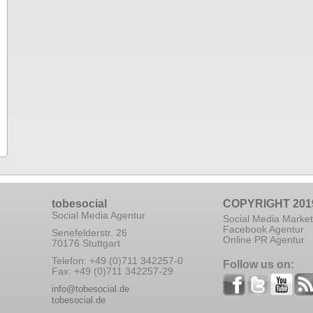
tobesocial
COPYRIGHT 201
Social Media Agentur
Social Media Market
Facebook Agentur
Senefelderstr. 26
Online PR Agentur
70176 Stuttgart
Telefon: +49 (0)711 342257-0
Follow us on:
Fax: +49 (0)711 342257-29
info@tobesocial.de
tobesocial.de