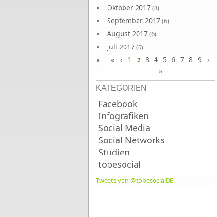
Oktober 2017
(4)
September 2017
(6)
August 2017
(6)
Juli 2017
(6)
«
‹
1
3
4
5
6
7
8
9
›
Juni 2017
2
(6)
»
KATEGORIEN
Facebook
Infografiken
Social Media
Social Networks
Studien
tobesocial
Tweets von @tobesocialDE