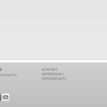
9
KONTAKT
IMPRESSUM /
ing Agentur
DATENSCHUTZ